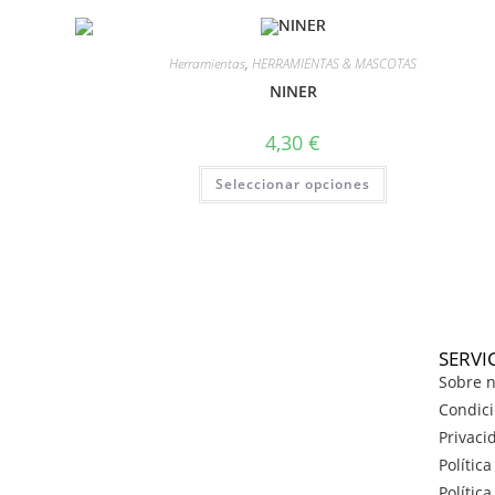
Herramientas
,
HERRAMIENTAS & MASCOTAS
NINER
4,30
€
Seleccionar opciones
SERVI
Sobre n
Condici
Privaci
Polític
Polític