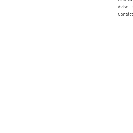
Aviso L
Contác