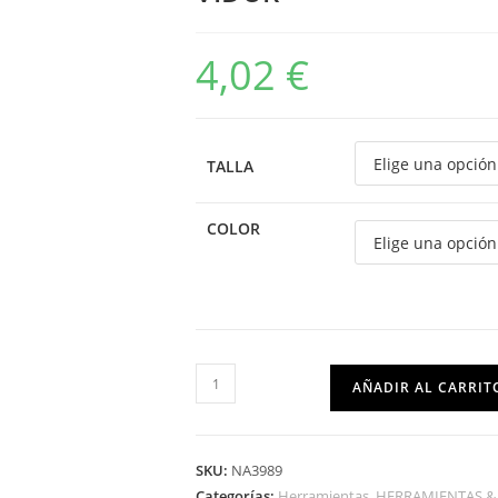
4,02
€
TALLA
COLOR
AÑADIR AL CARRIT
SKU:
NA3989
Categorías:
Herramientas
,
HERRAMIENTAS &