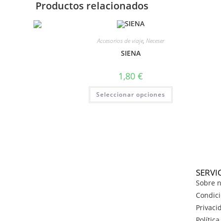
Productos relacionados
Accesorios de viaje
,
Neceser
SIENA
1,80
€
Seleccionar opciones
SERVI
Sobre n
Condici
Privaci
Polític