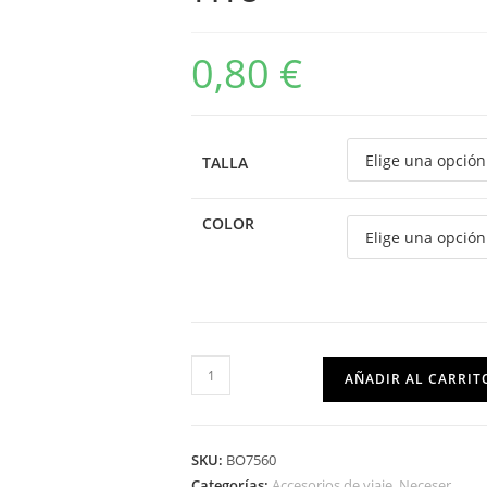
0,80
€
TALLA
COLOR
AÑADIR AL CARRIT
SKU:
BO7560
Categorías:
Accesorios de viaje
,
Neceser