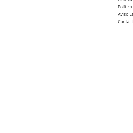
Polític
Aviso L
Contác