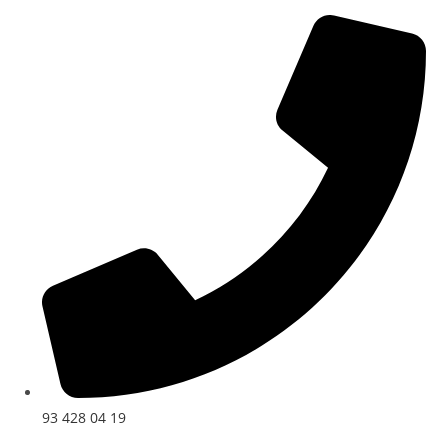
Ir
al
contenido
93 428 04 19