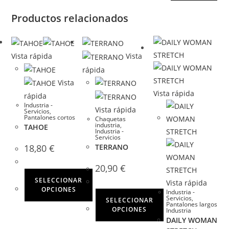
Productos relacionados
Vista rápida
Vista
rápida
Vista
Vista rápida
rápida
Industria -
Vista rápida
Servicios
,
Pantalones cortos
Chaquetas
industria
,
TAHOE
Industria -
Servicios
TERRANO
18,80
€
20,90
€
SELECCIONAR
Vista rápida
OPCIONES
Industria -
Servicios
,
SELECCIONAR
Pantalones largos
Este
OPCIONES
Industria
DAILY WOMAN
producto
Este