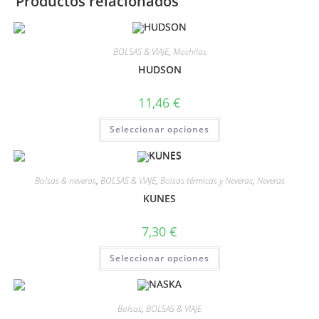
Productos relacionados
BOLSAS & VIAJE
,
Mochilas
HUDSON
11,46
€
Seleccionar opciones
Bolsas & neveras
,
BOLSAS & VIAJE
,
Bolsas térmicas y Neveras
,
Neveras
KUNES
7,30
€
Seleccionar opciones
Bolsas
,
BOLSAS & VIAJE