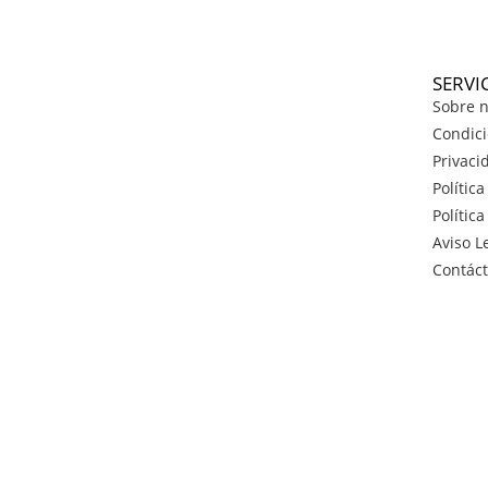
SERVI
Sobre n
Condici
Privaci
Polític
Polític
Aviso L
Contác