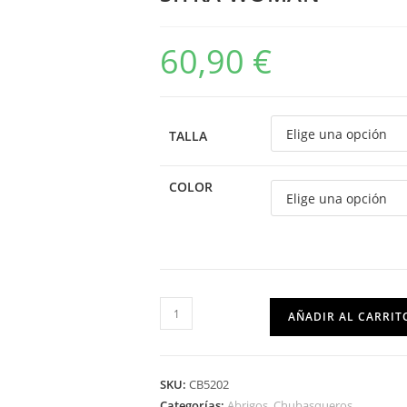
60,90
€
TALLA
COLOR
AÑADIR AL CARRIT
SKU:
CB5202
Categorías:
Abrigos
,
Chubasqueros