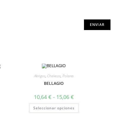
Abrigos
,
Chalecos
,
Polares
BELLAGIO
10,64
€
-
15,06
€
Seleccionar opciones