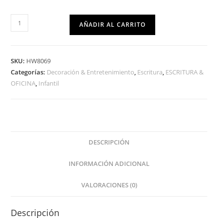
AÑADIR AL CARRITO
SKU:
HW8069
Categorías:
Decoración & Entretenimiento
,
Escritura
,
ESCRITURA &
OFICINA
,
Infantil
DESCRIPCIÓN
INFORMACIÓN ADICIONAL
VALORACIONES (0)
Descripción