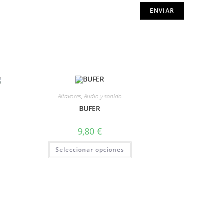
Altavoces
,
Audio y sonido
BUFER
9,80
€
Seleccionar opciones