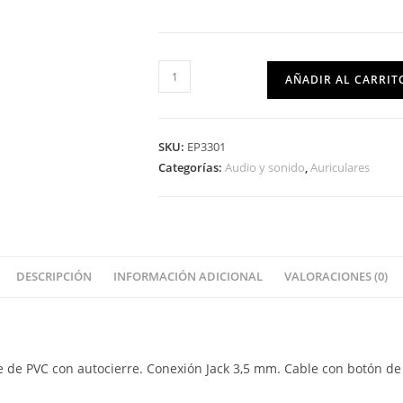
AÑADIR AL CARRIT
SKU:
EP3301
Categorías:
Audio y sonido
,
Auriculares
DESCRIPCIÓN
INFORMACIÓN ADICIONAL
VALORACIONES (0)
 de PVC con autocierre. Conexión Jack 3,5 mm. Cable con botón de