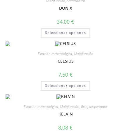
Multifunción
,
Smartwatch
DONIX
34,00
€
Seleccionar opciones
Estación metereológica
,
Multifunción
CELSIUS
7,50
€
Seleccionar opciones
Estación metereológica
,
Multifunción
,
Reloj despertador
KELVIN
8,08
€