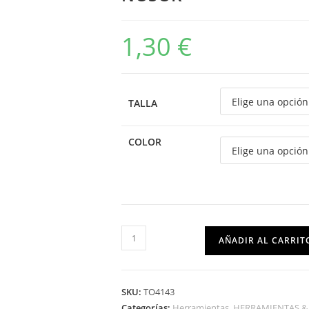
1,30
€
TALLA
COLOR
AÑADIR AL CARRIT
SKU:
TO4143
Categorías:
Herramientas
,
HERRAMIENTAS &