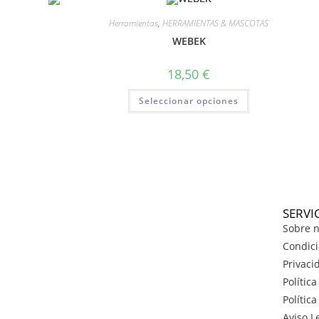
Herramientas
,
HERRAMIENTAS & MASCOTAS
WEBEK
18,50
€
Seleccionar opciones
SERVI
Sobre n
Condici
Privaci
Polític
Polític
Aviso L