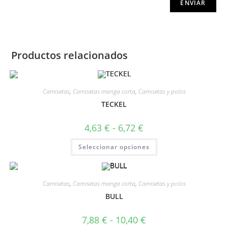
Productos relacionados
Camisetas
,
Camisetas manga corta
,
Camisetas y polos
TECKEL
4,63
€
-
6,72
€
Seleccionar opciones
Camisetas
,
Camisetas manga corta
,
Camisetas y polos
BULL
7,88
€
-
10,40
€