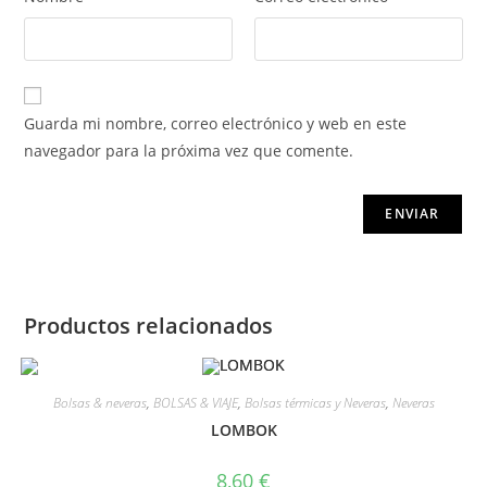
Guarda mi nombre, correo electrónico y web en este
navegador para la próxima vez que comente.
Productos relacionados
Bolsas & neveras
,
BOLSAS & VIAJE
,
Bolsas térmicas y Neveras
,
Neveras
LOMBOK
8,60
€