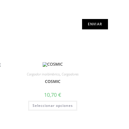
Cargador inalámbrico
,
Cargadores
COSMIC
10,70
€
Seleccionar opciones