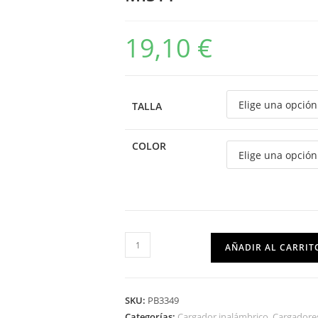
19,10
€
TALLA
COLOR
AÑADIR AL CARRIT
SKU:
PB3349
Categorías:
Cargador inalámbrico
,
Cargadore