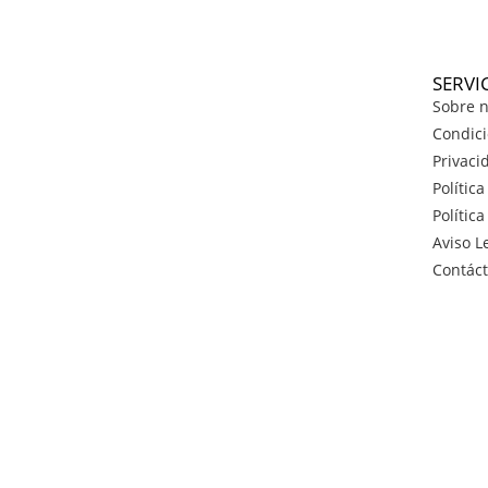
SERVI
Sobre n
Condici
Privaci
Polític
Polític
Aviso L
Contác