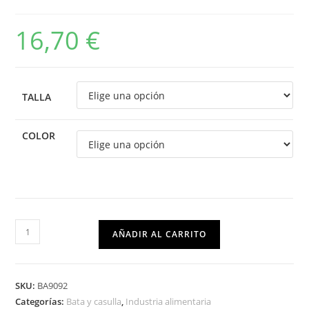
16,70
€
TALLA
COLOR
AÑADIR AL CARRITO
SKU:
BA9092
Categorías:
Bata y casulla
,
Industria alimentaria