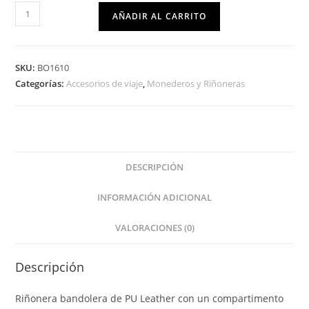
AÑADIR AL CARRITO
SKU:
BO1610
Categorías:
Accesorios de viaje
,
Monederos y Riñoneras
DESCRIPCIÓN
INFORMACIÓN ADICIONAL
VALORACIONES (0)
Descripción
Riñonera bandolera de PU Leather con un compartimento