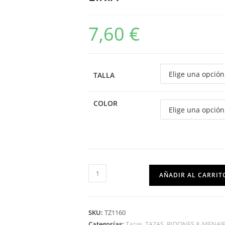
7,60
€
TALLA
COLOR
AÑADIR AL CARRIT
SKU:
TZ1160
Categorías:
Tazas
,
TAZAS, BIDONES & MENAJ