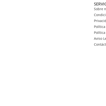
SERVI
Sobre n
Condici
Privaci
Polític
Polític
Aviso L
Contác