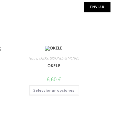
Tazas
,
TAZAS, BIDONES & MENAJE
OKELE
6,60
€
Seleccionar opciones