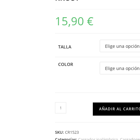
15,90
€
TALLA
COLOR
AÑADIR AL CARRIT
SKU:
CR1523
Categorías:
Cargador inalámbrico
,
Cargadore