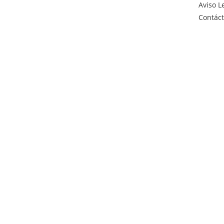
Aviso L
Contác