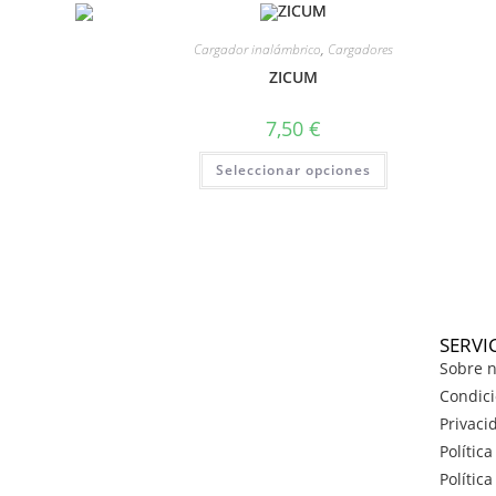
Cargador inalámbrico
,
Cargadores
ZICUM
7,50
€
Seleccionar opciones
SERVI
Sobre n
Condici
Privaci
Polític
Polític