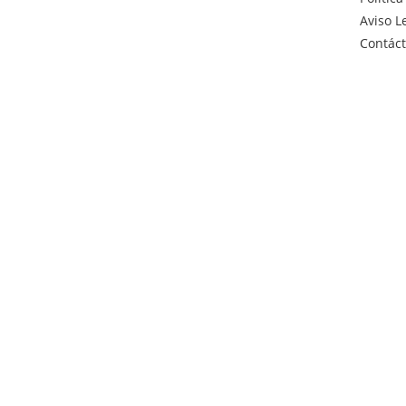
Aviso L
Contác