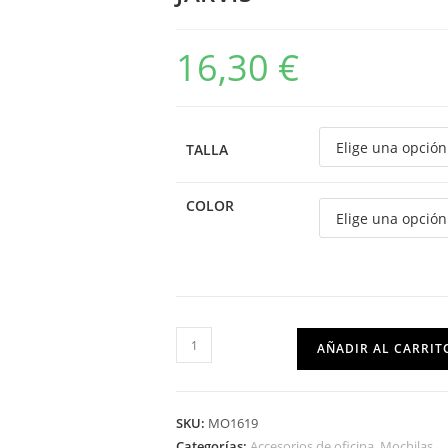
16,30
€
TALLA
COLOR
AÑADIR AL CARRIT
SKU:
MO1619
Categorías:
Accesorios de oficina
,
Mochilas