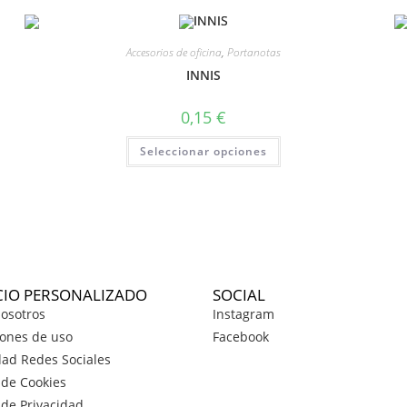
Accesorios de oficina
,
Portanotas
INNIS
0,15
€
Seleccionar opciones
CIO PERSONALIZADO
SOCIAL
osotros
Instagram
ones de uso
Facebook
dad Redes Sociales
a de Cookies
a de Privacidad