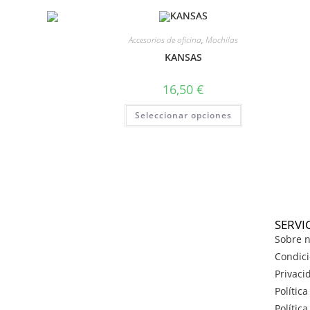
Accesorios de oficina
,
Mochilas
KANSAS
16,50
€
Seleccionar opciones
SERVI
Sobre n
Condici
Privaci
Polític
Polític