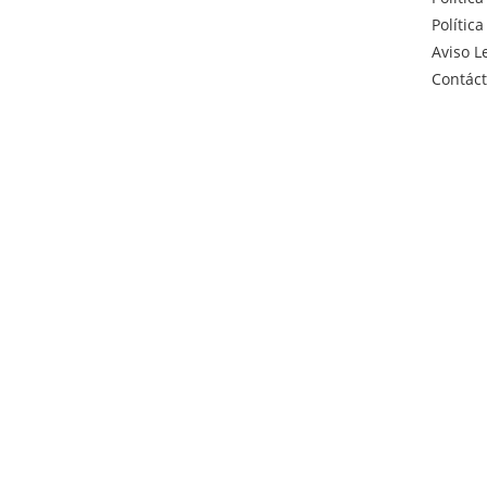
Polític
Aviso L
Contác