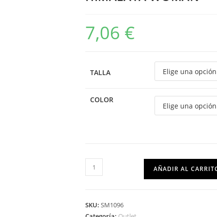
7,06
€
TALLA
COLOR
AÑADIR AL CARRIT
SKU:
SM1096
Categoría:
Outlet