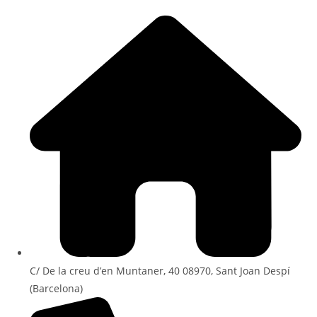
C/ De la creu d’en Muntaner, 40 08970, Sant Joan Despí
(Barcelona)