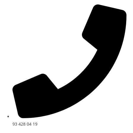
Ir
al
contenido
93 428 04 19