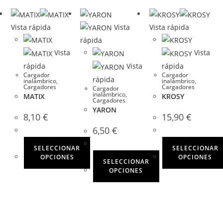
Vista rápida
Vista
Vista rápida
rápida
Vista
Vista
rápida
Vista
rápida
Cargador
Cargador
rápida
inalámbrico
,
inalámbrico
,
Cargadores
Cargadores
Cargador
inalámbrico
,
MATIX
KROSY
Cargadores
YARON
8,10
€
15,90
€
6,50
€
SELECCIONAR
SELECCIONAR
OPCIONES
OPCIONES
SELECCIONAR
OPCIONES
Este
Este
producto
producto
Este
tiene
tiene
producto
múltiples
múltiples
tiene