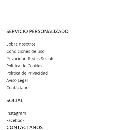
variantes.
variantes.
múltiples
Las
Las
variantes.
opciones
opciones
Las
se
se
opciones
pueden
pueden
se
SERVICIO PERSONALIZADO
elegir
elegir
pueden
Sobre nosotros
en
en
elegir
Condiciones de uso
la
la
en
Privacidad Redes Sociales
página
página
la
Política de Cookies
de
de
página
Política de Privacidad
producto
producto
de
Aviso Legal
producto
Contáctanos
SOCIAL
Instagram
Facebook
CONTÁCTANOS