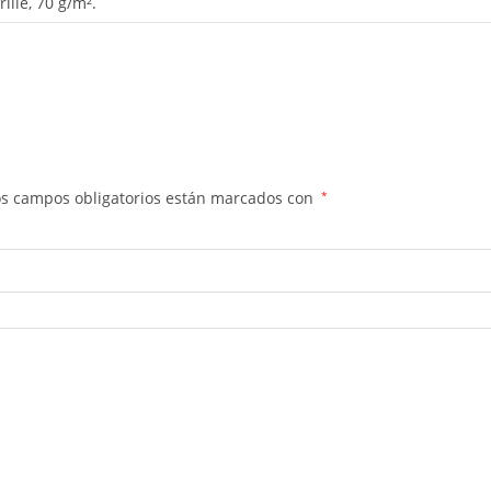
illé, 70 g/m².
os campos obligatorios están marcados con
*