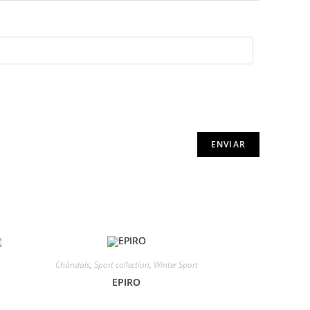
Chándals
,
Sport collection
,
Winter Sport
EPIRO