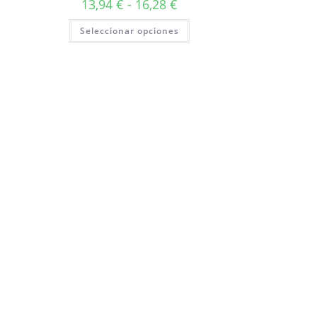
13,94
€
-
16,28
€
Seleccionar opciones