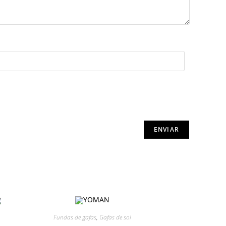
Fundas de gafas
,
Gafas de sol