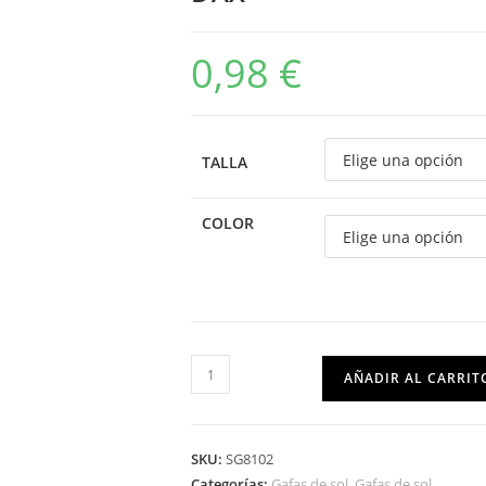
0,98
€
TALLA
COLOR
AÑADIR AL CARRIT
SKU:
SG8102
Categorías:
Gafas de sol
,
Gafas de sol