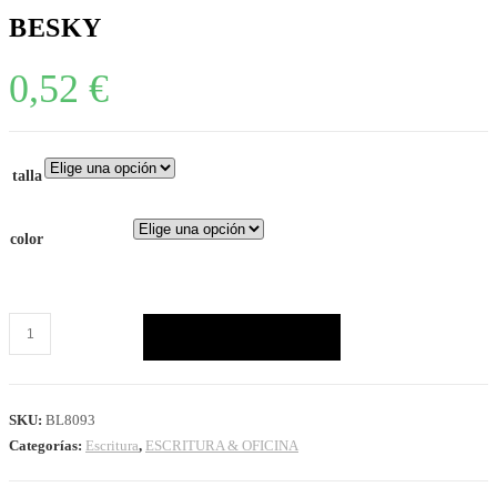
BESKY
0,52
€
talla
color
AÑADIR AL CARRITO
SKU:
BL8093
Categorías:
Escritura
,
ESCRITURA & OFICINA