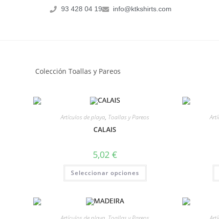
93 428 04 19
info@ktkshirts.com
Colección Toallas y Pareos
Artículos de playa
,
Toallas y Pareos
Art
CALAIS
5,02
€
Seleccionar opciones
Artículos de playa
,
Toallas y Pareos
Art