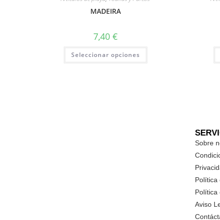
MADEIRA
7,40
€
Seleccionar opciones
SERV
Sobre n
Condici
Privaci
Política
Política
Aviso L
Contáct