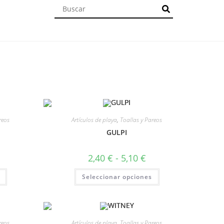
reos
Artículos de playa
,
Toallas y Pareos
GULPI
2,40
€
-
5,10
€
Seleccionar opciones
reos
Artículos de playa
,
Toallas y Pareos