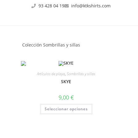
93 428 04 19
info@ktkshirts.com
Colección Sombrillas y sillas
Artículos de playa
,
Sombrillas y sillas
SKYE
9,00
€
Seleccionar opciones