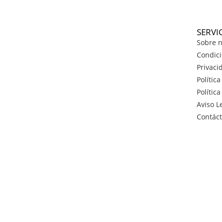
SERVI
Sobre n
Condici
Privaci
Polític
Polític
Aviso L
Contác