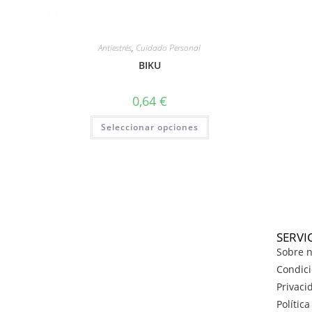
Antiestrés
,
Cuidado Personal
BIKU
0,64
€
Seleccionar opciones
SERVI
Sobre n
Condici
Privaci
Polític