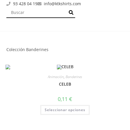
93 428 04 19
info@ktkshirts.com
Colección Banderines
Animación
,
Banderines
CELEB
0,11
€
Seleccionar opciones