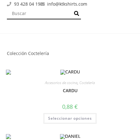
93 428 04 19
info@ktkshirts.com
Colección Coctelería
Accesorios de cocina
,
Coctelería
CARDU
0,88
€
Seleccionar opciones